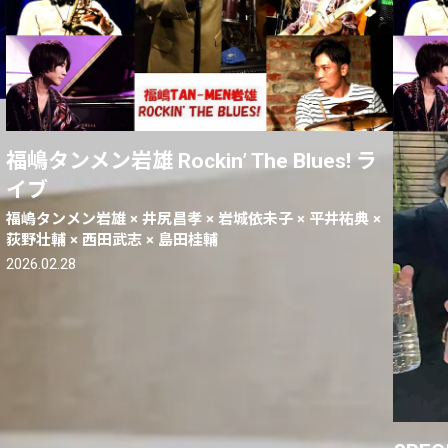
福嶋タンメン岩雄 Rockin’ The Blues! ラ
イブ
福嶋タンメン岩雄 × 井尻昌孝 × 岩城依未子 × 平井祐典 ×
荻野壮輔 × 西田武志 × 島田桂輔
2026.02.28