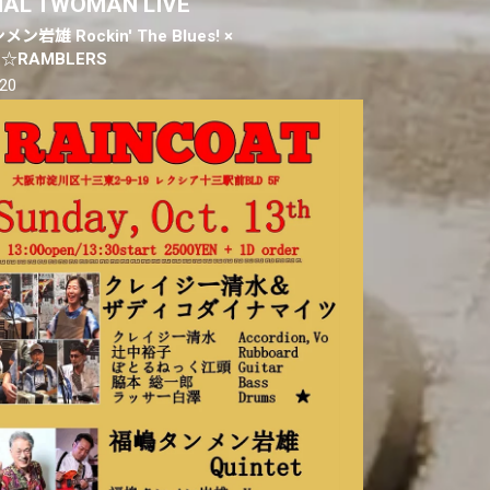
IAL TWOMAN LIVE
ン岩雄 Rockin' The Blues! ×
E☆RAMBLERS
.20