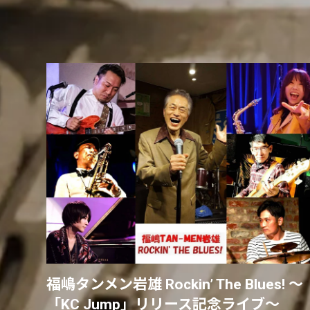
福嶋タンメン岩雄 Rockin’ The Blues! 〜
「KC Jump」リリース記念ライブ〜