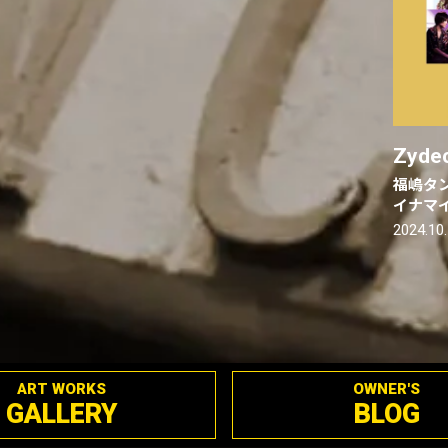
Zyde
福嶋タン
イナマ
2024.10
ART WORKS
OWNER'S
GALLERY
BLOG