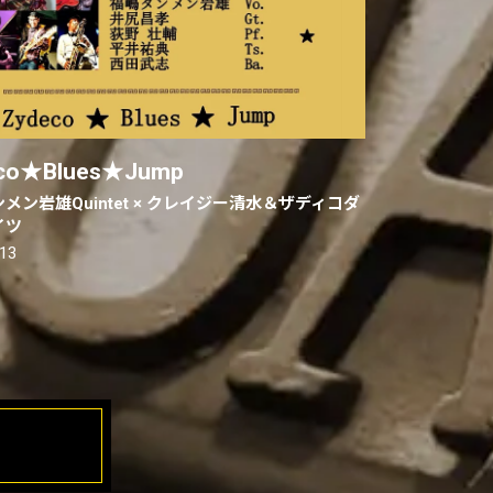
co★Blues★Jump
メン岩雄Quintet × クレイジー清水＆ザディコダ
イツ
.13