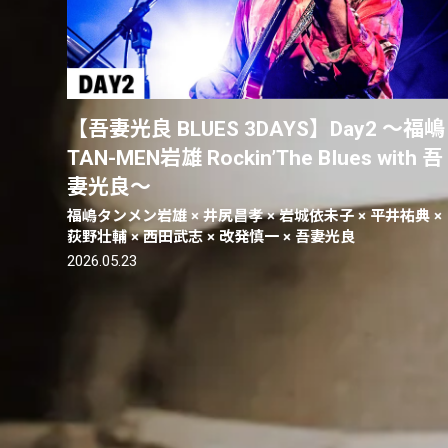
【吾妻光良 BLUES 3DAYS】Day2 〜福嶋
TAN-MEN岩雄 Rockin’The BIues with 吾
妻光良〜
福嶋タンメン岩雄 × 井尻昌孝 × 岩城依未子 × 平井祐典 ×
荻野壮輔 × 西田武志 × 改発慎一 × 吾妻光良
2026.05.23