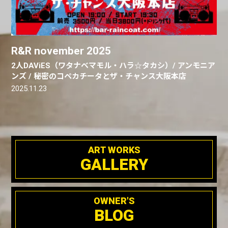
R&R november 2025
2人DAViES（ワタナベマモル・ハラ☆タカシ）/ アンモニア
ンズ / 秘密のコペカチータとザ・チャンス大阪本店
2025.11.23
ART WORKS
GALLERY
OWNER'S
BLOG