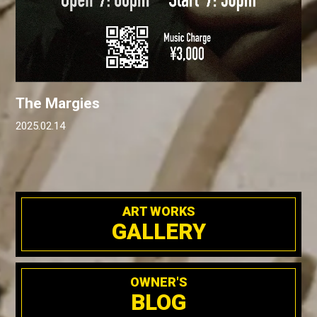
The Margies
2025.02.14
ART WORKS
GALLERY
OWNER'S
BLOG