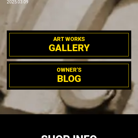
2025.03.09
ART WORKS
GALLERY
OWNER'S
BLOG