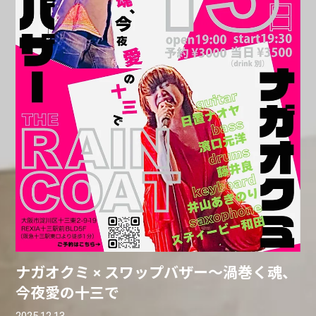
ナガオクミ × スワップバザー〜渦巻く魂、
今夜愛の十三で
2025.12.13