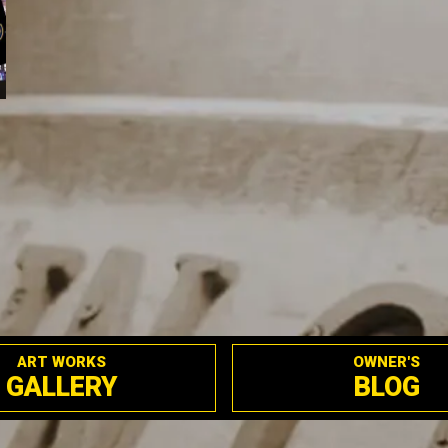
ART WORKS
OWNER'S
GALLERY
BLOG