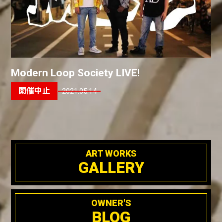
Modern Loop Society LIVE!
2021.05.14
ART WORKS
GALLERY
OWNER'S
BLOG