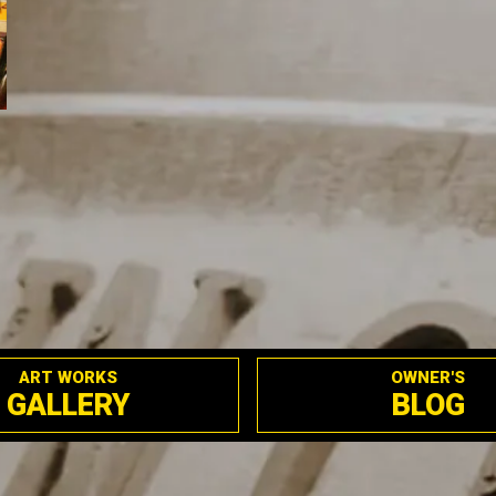
ART WORKS
OWNER'S
GALLERY
BLOG