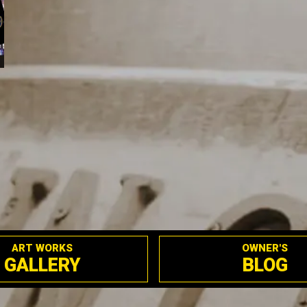
ART WORKS
OWNER'S
GALLERY
BLOG