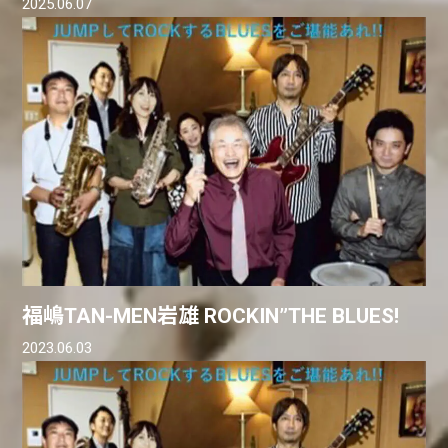
2025.06.07
福嶋TAN-MEN岩雄 ROCKIN”THE BLUES!
2023.06.03