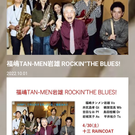
福嶋TAN-MEN岩雄 ROCKIN”THE BLUES!
2022.10.01