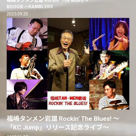
福嶋タンメン岩雄 Rockin' The Blues! ×
BOOGIE☆RAMBLERS
2025.09.20
福嶋タンメン岩雄 Rockin’ The Blues! 〜
「KC Jump」リリース記念ライブ〜