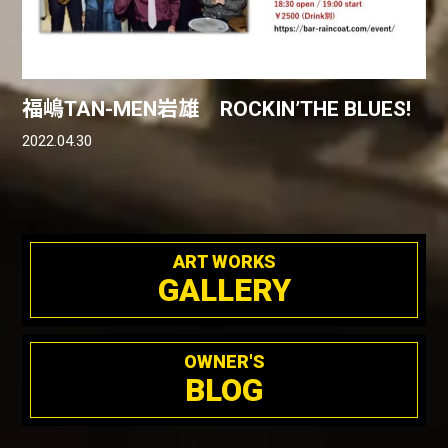
福嶋TAN-MEN岩雄 ROCKIN’THE BLUES!
2022.04.30
ART WORKS
GALLERY
OWNER'S
BLOG