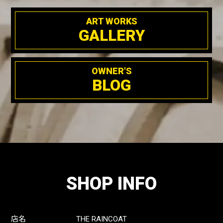
ART WORKS
GALLERY
OWNER'S
BLOG
SHOP INFO
店名
THE RAINCOAT