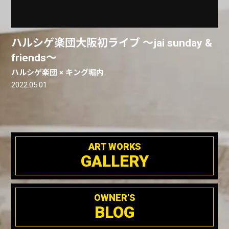
ハルシゲ楽団大阪初ライブ 〜jai sunday &
friends〜
ハルシゲ楽団 × キング堀内
2022.05.01
ART WORKS
GALLERY
OWNER'S
BLOG