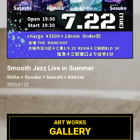
Smooth Jazz Live in Summer
Shiho × Sosuke × Satoshi × Akihisa
2025.07.22
ART WORKS
GALLERY