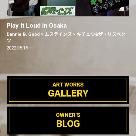
Play It Loud in Osaka
Dannie B. Good × ムステインズ × キチュウ&ザ・リスペク
ツ
2022.05.15
ART WORKS
GALLERY
OWNER'S
BLOG