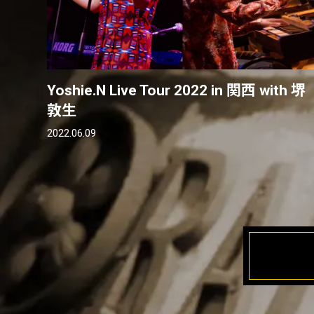
Yoshie.N Live Tour 2022 in 関西 with 堺
敦生
2022.06.09