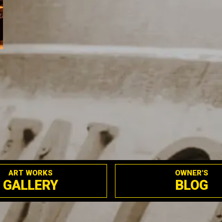
ART WORKS
OWNER'S
GALLERY
BLOG