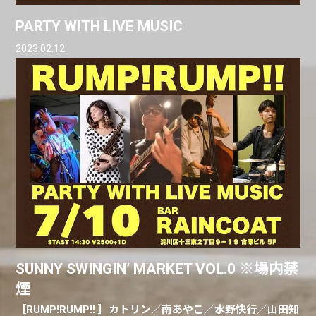
PARTY WITH LIVE MUSIC
2023.02.12
SUNNY SWINGIN’ MARKET VOL.0 ※場内禁
煙
［RUMP!RUMP!! ］カトリン／南あやこ／水野快行／山田知