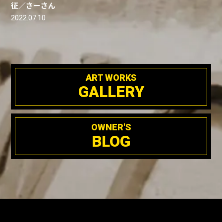
征／さーさん
2022.07.10
ART WORKS
GALLERY
OWNER'S
BLOG