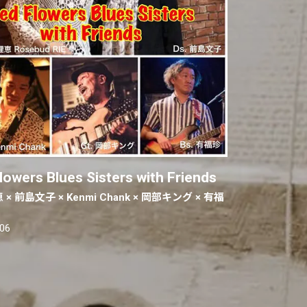
lowers Blues Sisters with Friends
× 前島文子 × Kenmi Chank × 岡部キング × 有福
.06