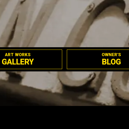
ART WORKS
OWNER'S
GALLERY
BLOG