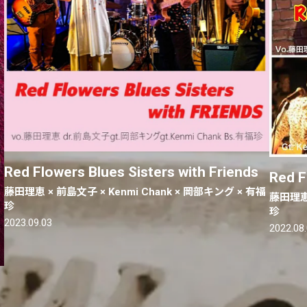
Red Flowers Blues Sisters with Friends
Red F
藤田理恵 × 前島文子 × Kenmi Chank × 岡部キング × 有福
藤田理恵 
珍
珍
2023.09.03
2022.08