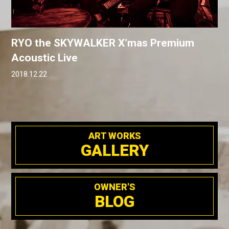
RYO the SKYWALKER X’mas Premium
Acoustic Live
2018.12.22
ART WORKS
GALLERY
OWNER'S
BLOG