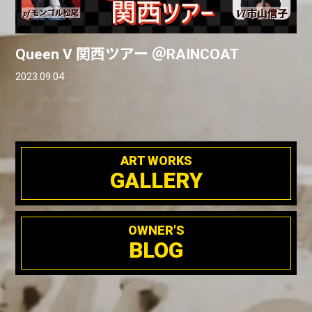
Queen V 関西ツアー ＠RAINCOAT
2023.09.04
ART WORKS
GALLERY
OWNER'S
BLOG