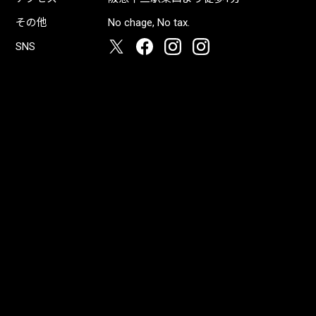
その他
No chage, No tax.
SNS