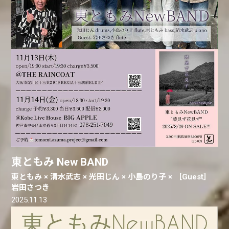
東ともみ New BAND
東ともみ × 清水武志 × 光田じん × 小島のり子 × ［Guest］
岩田さつき
2025.11.13