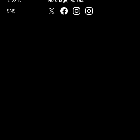
その他
No chage, No tax.
SNS