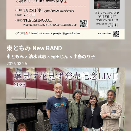
東ともみ New BAND
東ともみ × 清水武志 × 光田じん × 小島のり子
2026.03.25