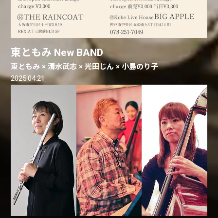
東ともみ New BAND
東ともみ × 清水武志 × 光田じん × 小島のり子
2025.04.21