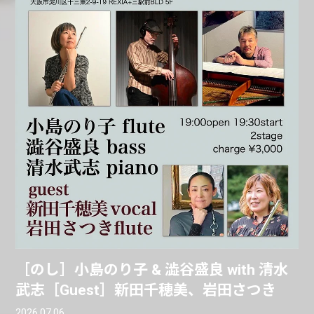
［のし］小島のり子 & 澁谷盛良 with 清水
武志［Guest］新田千穂美、岩田さつき
2026.07.06