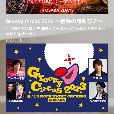
Groovy Circus 2026 ～宿縁の雄叫び🎵～
西ノ園タツヒロ × 三浦剛 × ゴーゴー木村 × ダイナマイトし
ゃかりきサ～カス
2026.03.16