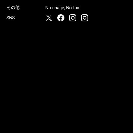
その他
No chage, No tax.
SNS