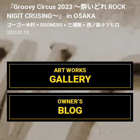
『Groovy Circus 2023 ～酔いどれ ROCK
NIGIT CRUSING～』 in OSAKA
ゴーゴー木村 × SOONERS × 三浦剛 × 西ノ園タツヒロ
2023.01.13
ART WORKS
GALLERY
OWNER'S
BLOG