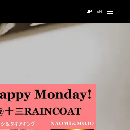
JP
EN