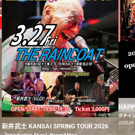
HAPP
クチイシ
2025.09
新井武士 KANSAI SPRING TOUR 2026
［Introduction Show］Naomi&Mojo