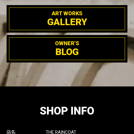
ART WORKS
GALLERY
OWNER'S
BLOG
SHOP INFO
店名
THE RAINCOAT