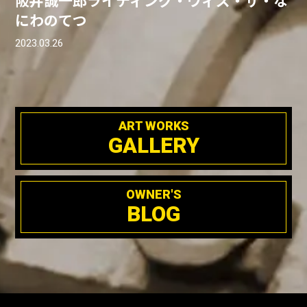
阪井誠一郎ライティング・ウィズ・ザ・な
にわのてつ
2023.03.26
ART WORKS
GALLERY
OWNER'S
BLOG