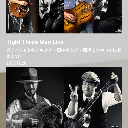
Tight Three Man Live
クチイシ&タキアキング × 田中タツジ × 藤縄てつや（なにわ
のてつ）
2025.12.28