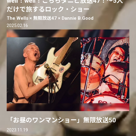
well！well！こちらダニビ放送47！〜5人
だけで旅するロック・ショー
The Wells × 無限放送47 × Dannie B.Good
2025.02.16
「お昼のワンマンショー」無限放送50
2023.11.19