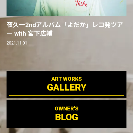
夜久一2ndアルバム「よだか」レコ発ツア
ー with 宮下広輔
2021.11.01
ART WORKS
GALLERY
OWNER'S
BLOG