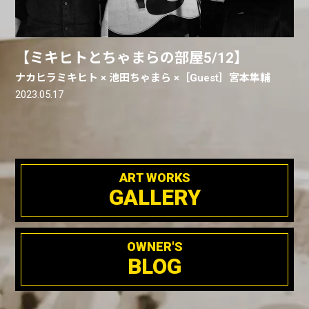
【ミキヒトとちゃまらの部屋5/12】
ナカヒラミキヒト × 池田ちゃまら ×［Guest］宮本隼輔
2023.05.17
ART WORKS
GALLERY
OWNER'S
BLOG