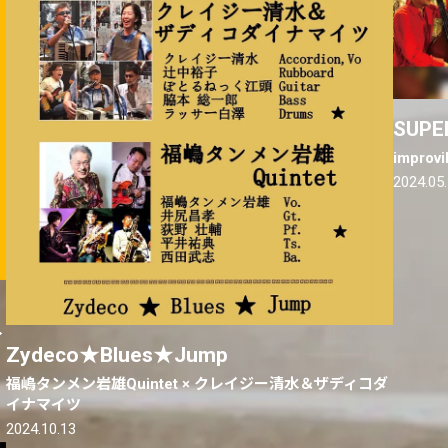
SUPE
impr
2024.05
イ
Zydeco★Blues★Jump
福嶋タンメン岩雄Quintet × クレイジー清水＆ザディコダ
イナマイツ
2024.10.13