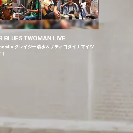
R BLUES TWOMAN LIVE
ovibes4 × クレイジー清水＆ザディコダイナマイツ
.11