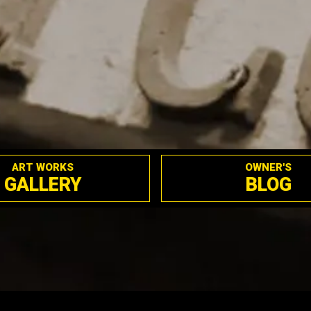
ART WORKS
OWNER'S
GALLERY
BLOG