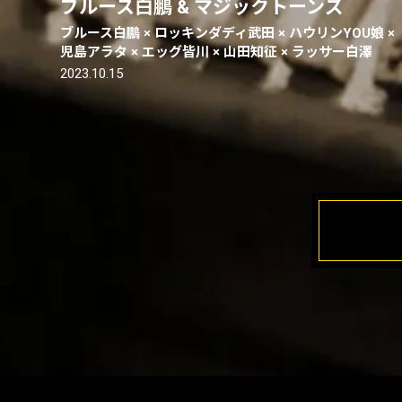
ブルース白鵬 & マジックトーンズ
ブルース白鵬 × ロッキンダディ武田 × ハウリンYOU娘 ×
児島アラタ × エッグ皆川 × 山田知征 × ラッサー白澤
2023.10.15