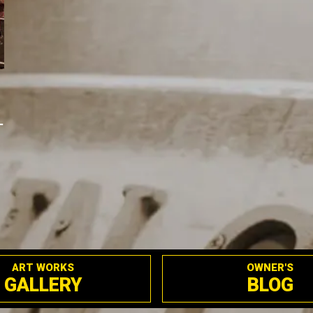
う
ー
ART WORKS
OWNER'S
GALLERY
BLOG