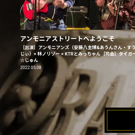
アンモニアストリートへようこそ
［出演］アンモニアンズ（安藤八主博&あうんさん・す
じぃ）× 林ノリゾー × KTRとみっちゃん［司会］タイガ
☆じゅん
2022.05.08