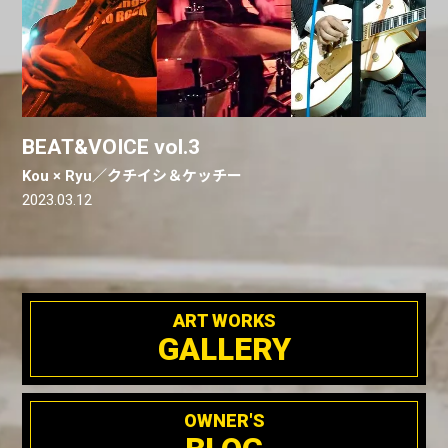
BEAT&VOICE vol.3
Kou × Ryu／クチイシ＆ケッチー
2023.03.12
ART WORKS
GALLERY
OWNER'S