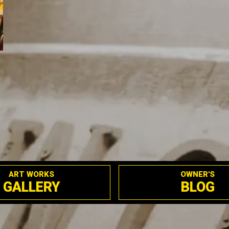
ART WORKS
OWNER'S
GALLERY
BLOG