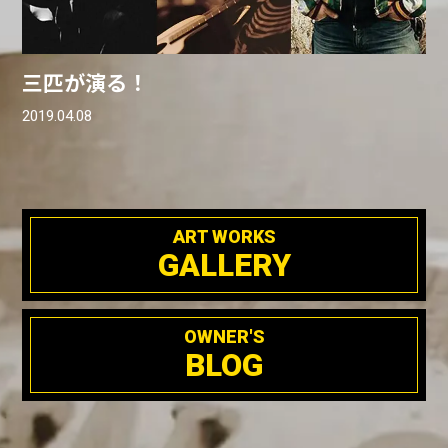
三匹が演る！
2019.04.08
ART WORKS
GALLERY
OWNER'S
BLOG