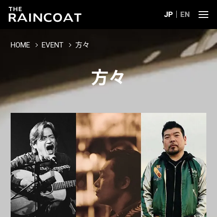
JP
EN
HOME
EVENT
方々
方々