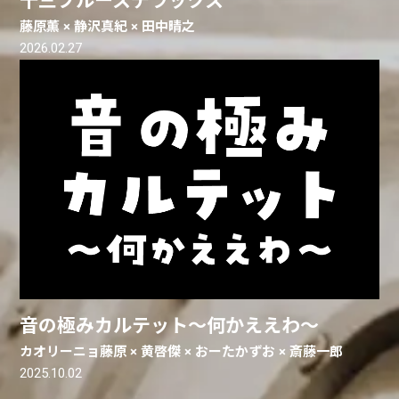
十三ブルースデラックス
藤原薫 × 静沢真紀 × 田中晴之
2026.02.27
音の極みカルテット～何かええわ～
カオリーニョ藤原 × 黄啓傑 × おーたかずお × 斎藤一郎
2025.10.02