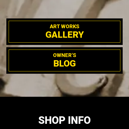
ART WORKS
GALLERY
OWNER'S
BLOG
SHOP INFO