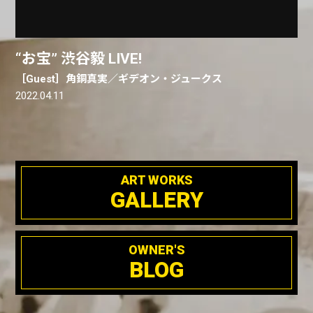
“お宝” 渋谷毅 LIVE!
［Guest］角銅真実／ギデオン・ジュークス
2022.04.11
ART WORKS
GALLERY
OWNER'S
BLOG