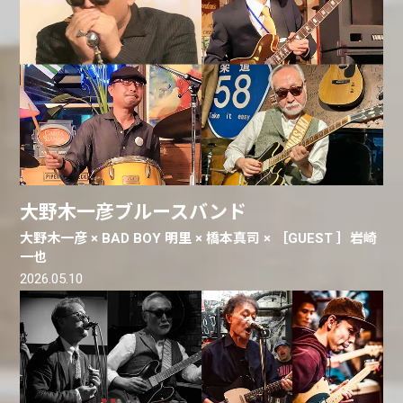
大野木一彦ブルースバンド
大野木一彦 × BAD BOY 明里 × 橋本真司 × ［GUEST ］岩崎
一也
2026.05.10