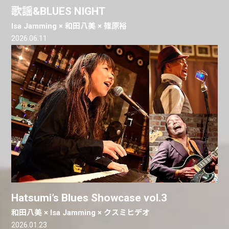
歌謡&BLUES NIGHT
Isa Jamming × 和田八美 × 篠原裕
2026.06.11
Hatsumi’s Blues Showcase vol.3
和田八美 × Isa Jamming × クスミヒデオ
2026.01.23