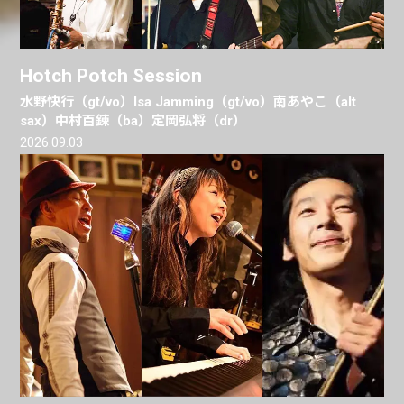
Hotch Potch Session
水野快行（gt/vo）Isa Jamming（gt/vo）南あやこ（alt
sax）中村百錬（ba）定岡弘将（dr）
2026.09.03