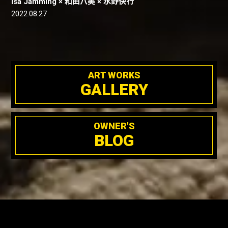
Isa Jamming × 和田八美 × 水野快行
2022.08.27
ART WORKS
GALLERY
OWNER'S
BLOG