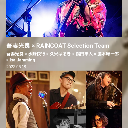
吾妻光良 × RAINCOAT Selection Team
吾妻光良 × 水野快行 × 久米はるき × 鶴田隼人 × 脇本総一郎
× Isa Jamming
2023.08.19