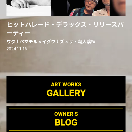
ヒットパレード・デラックス・リリースパ
ーティー
ワタナベマモル × イグワナズ × ザ・殺人病棟
2024.11.16
ART WORKS
GALLERY
OWNER'S
BLOG