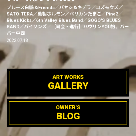
ブルース白鵬＆Friends／パヤシ＆キデラ／コズモウズ／
SATO-TERA／薫製ホルモン／ペリカンたまご／Pine2／
Blues Kicks／6th Valley Blues Band／GOGO'S BLUES
BAND／パイソンズ／［司会・進行］ハウリンYOU娘、バー
バー中西
2022.07.18
ART WORKS
GALLERY
OWNER'S
BLOG