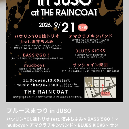
ブルースまつり in JUSO
ハウリンYOU娘トリオ feat. 酒井ちふみ × BASSでGO！ ×
mudboys × アマクラチキンバンド × BLUES KICKS × サン