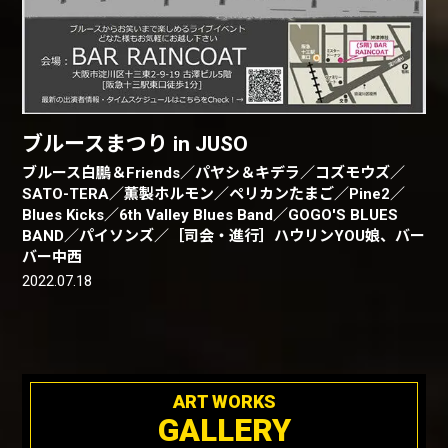
ブルースまつり in JUSO
ブルース白鵬＆Friends／パヤシ＆キデラ／コズモウズ／
SATO-TERA／薫製ホルモン／ペリカンたまご／Pine2／
Blues Kicks／6th Valley Blues Band／GOGO'S BLUES
BAND／パイソンズ／［司会・進行］ハウリンYOU娘、バー
バー中西
2022.07.18
ART WORKS
GALLERY