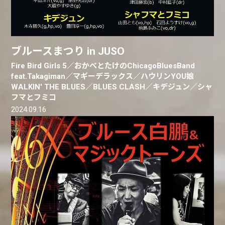
ブルースまつり in JUSO
Fire Bird Girls 5／おかべとたけのChicagoBluesBand
feat.Takagiman／マギーデラックス／ハウリンYOU娘
WALKIN' THE BLUES／BLUES CLASH／キデジュン／シャ
フマとフミコ
2024.09.16