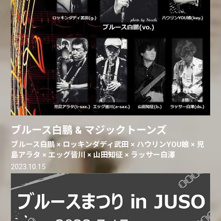
ブルース白鵬 & マジックトーンズ
ブルース白鵬 × ロッキンダディ武田 × ハウリンYOU娘 × 児
島アラタ × エッグ皆川 × 山田知征 × ラッサー白澤
2023.10.15