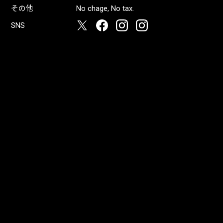
その他
No chage, No tax.
SNS