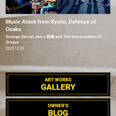
Music Atack from Kyoto, Defense of
Osaka
Strange Secret Jam × 柳庵 and The Interpretation Of
Groove
2023.12.29
ART WORKS
GALLERY
OWNER'S
BLOG