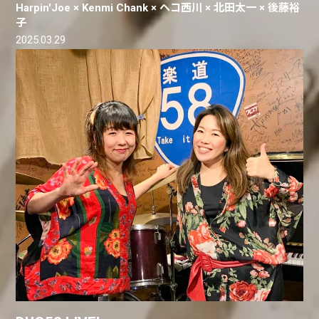
Harpin'Joe × Kenmi Chank × ヘコ西川 × 北田太一 × 後藤裕
子
2025.03.29