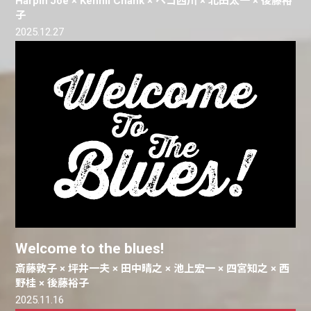
Harpin'Joe × Kenmi Chank × ヘコ西川 × 北田太一 × 後藤裕
子
2025.12.27
Welcome to the blues!
斎藤敦子 × 坪井一夫 × 田中晴之 × 池上宏一 × 四宮知之 × 西
野桂 × 後藤裕子
2025.11.16