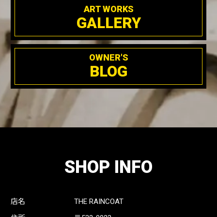
ART WORKS
GALLERY
OWNER'S
BLOG
SHOP INFO
店名
THE RAINCOAT