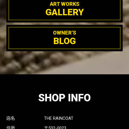
ART WORKS
GALLERY
OWNER'S
BLOG
SHOP INFO
店名
THE RAINCOAT
住所
〒532-0023