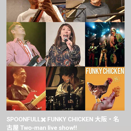
SPOONFULL✖️ FUNKY CHICKEN 大阪・名
古屋 Two-man live show‼︎