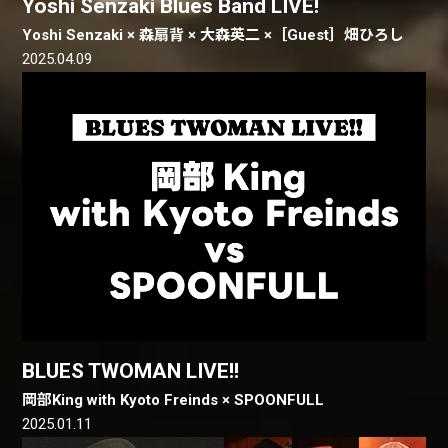
Yoshi Senzaki Blues Band LIVE!
Yoshi Senzaki × 森扇背 × 大森英二 ×［Guest］畑ひろし
2025.04.09
BLUES TWOMAN LIVE!!
岡部King with Kyoto Freinds × SPOONFULL
2025.01.11