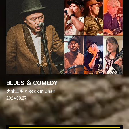
BLUES ＆ COMEDY
ナオユキ × Rockin' Chair
2024.08.27