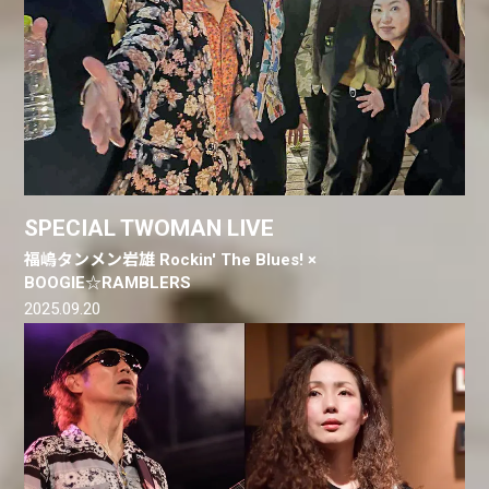
SPECIAL TWOMAN LIVE
福嶋タンメン岩雄 Rockin' The Blues! ×
BOOGIE☆RAMBLERS
2025.09.20