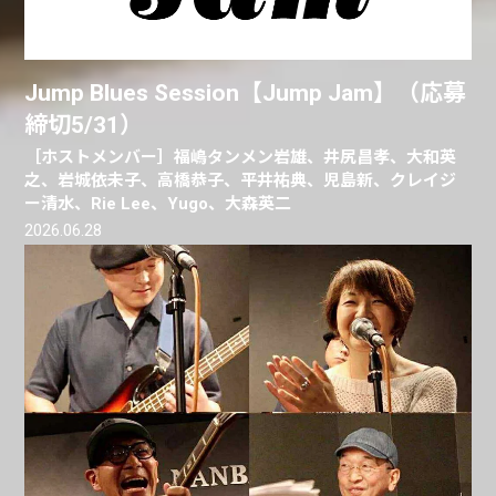
Jump Blues Session【Jump Jam】（応募
締切5/31）
［ホストメンバー］福嶋タンメン岩雄、井尻昌孝、大和英
之、岩城依未子、高橋恭子、平井祐典、児島新、クレイジ
ー清水、Rie Lee、Yugo、大森英二
2026.06.28