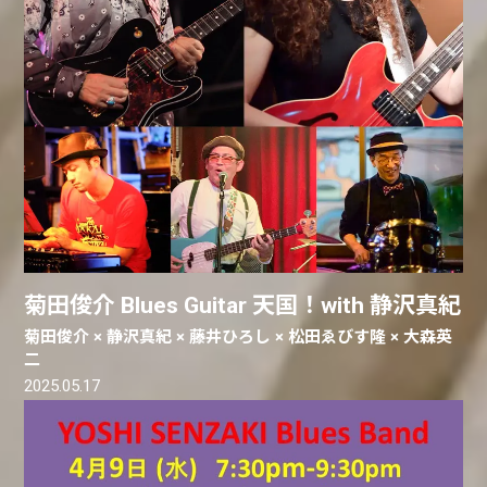
菊田俊介 Blues Guitar 天国！with 静沢真紀
菊田俊介 × 静沢真紀 × 藤井ひろし × 松田ゑびす隆 × 大森英
二
2025.05.17