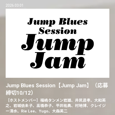
2026.03.01
Jump Blues Session【Jump Jam】（応募
締切10/12）
［ホストメンバー］福嶋タンメン岩雄、井尻昌孝、大和英
之、岩城依未子、高橋恭子、平井祐典、村地博、クレイジ
ー清水、Rie Lee、Yugo、大森英二