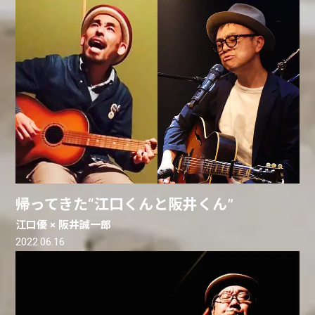
帰ってきた“江口くんと阪井くん”
江口優 × 阪井誠一郎
2022.06.16