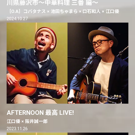
川県藤沢市〜中華料理 三番 編〜
［O.A］コバタナス × 池田ちゃまら × 口石和人 × 江口優
2024.10.27
AFTERNOON 最高 LIVE!
江口優 × 阪井誠一郎
2023.11.26