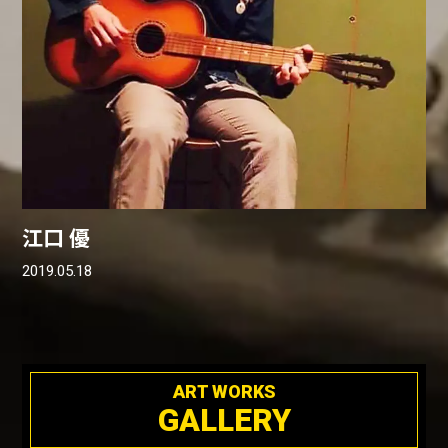
江口 優
2019.05.18
ART WORKS
GALLERY