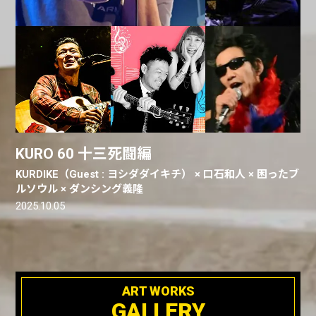
KURO 60 十三死闘編
KURDIKE（Guest : ヨシダダイキチ） × 口石和人 × 困ったブ
ルソウル × ダンシング義隆
2025.10.05
ART WORKS
GALLERY