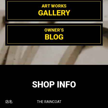
ART WORKS
GALLERY
OWNER'S
BLOG
SHOP INFO
店名
THE RAINCOAT