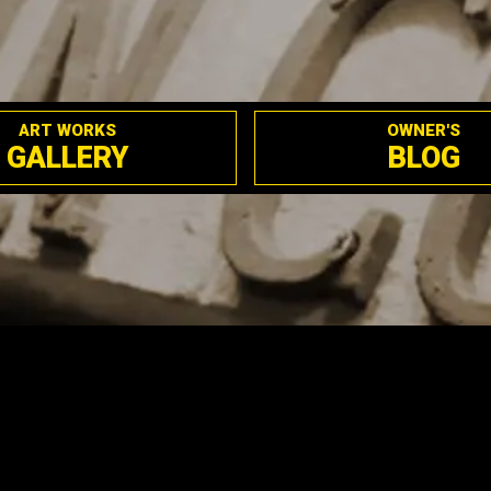
ART WORKS
OWNER'S
GALLERY
BLOG