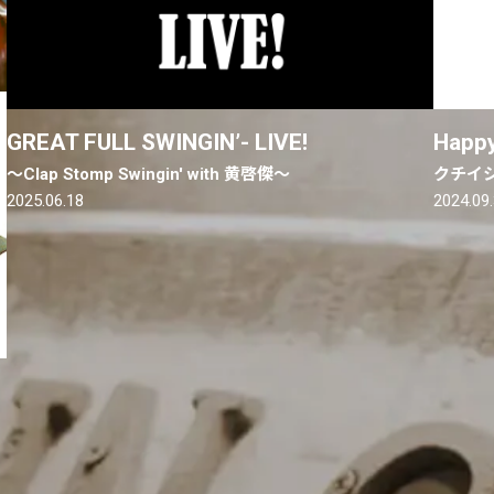
GREAT FULL SWINGIN’- LIVE!
Happy
〜Clap Stomp Swingin' with 黄啓傑〜
クチイシ&
2025.06.18
2024.09