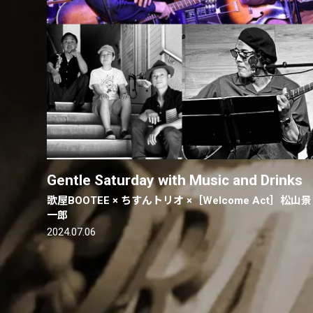
Gentle Saturday with Music and Drinks
歌屋BOOTEE × ちすんトリオ ×［Welcome Act］松山景
一郎
2024.07.06