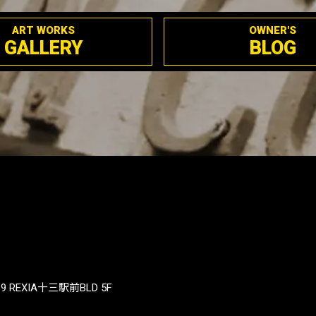
ART WORKS
OWNER'S
GALLERY
BLOG
REXIA十三駅前BLD 5F