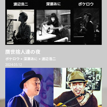
贋世捨人達の夜
ボケロウ × 深瀬あに × 渡辺浩二
2024.05.12