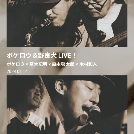
ボケロウ＆野良犬 LIVE！
ボケロウ × 高木記明 × 森本啓太郎 × 木村和人
2024.01.14