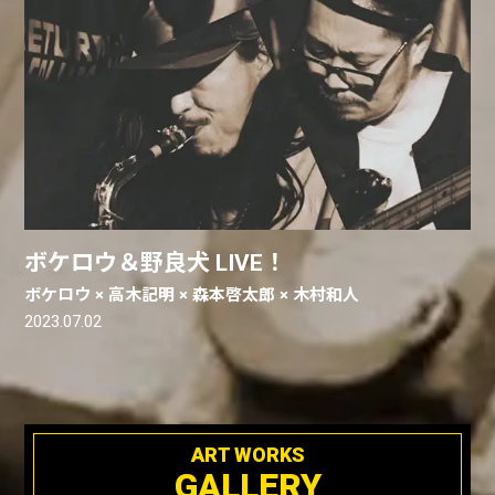
ボケロウ＆野良犬 LIVE！
ボケロウ × 高木記明 × 森本啓太郎 × 木村和人
2023.07.02
ART WORKS
GALLERY