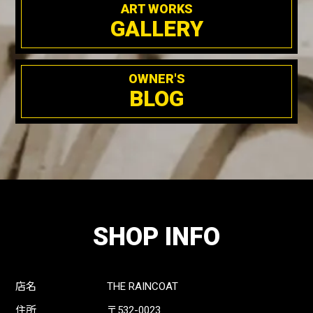
ART WORKS
GALLERY
OWNER'S
BLOG
SHOP INFO
店名
THE RAINCOAT
住所
〒532-0023