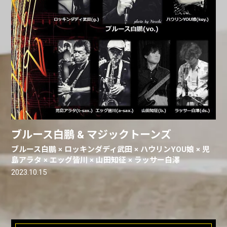
ブルース白鵬 & マジックトーンズ
ブルース白鵬 × ロッキンダディ武田 × ハウリンYOU娘 × 児
島アラタ × エッグ皆川 × 山田知征 × ラッサー白澤
2023.10.15